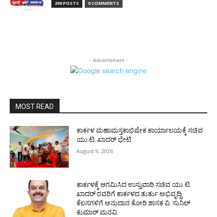
209 POSTS
0 COMMENTS
- Advertisment -
MOST READ
ಕಾರ್ಕಳ ಮಹಾಮಸ್ತಕಾಭಿಷೇಕ ಕಾರ್ಯಾಲಯಕ್ಕೆ ಸಚಿವ
ಯು.ಟಿ. ಖಾದರ್ ಭೇಟಿ
August 9, 2026
ಕಾರ್ಕಳಕ್ಕೆ ಆಗಮಿಸಿದ ಉಸ್ತುವಾರಿ ಸಚಿವ ಯು.ಟಿ.
ಖಾದರ್‌ ರವರಿಗೆ ಕಾರ್ಕಳದ ತುರ್ತು ಅಭಿವೃದ್ಧಿ
ಕೆಲಸಗಳಿಗೆ ಅನುದಾನ ಕೋರಿ ಶಾಸಕ ವಿ. ಸುನಿಲ್‌
ಕುಮಾರ್‌ ಮನವಿ.