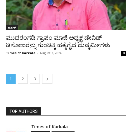
ಕಾರ್ಕಳ
ಮುದರಂಗಡಿ ಗ್ರಾಪಂ ಮಾಜಿ ಅಧ್ಯಕ್ಷ ಡೇವಿಡ್
ಡಿಸೋಜರನ್ನು ಗುಂಡಿಕ್ಕಿ ಹತ್ಯೆಗೈದ ದುಷ್ಕರ್ಮಿಗಳು
Times of Karkala
-
August 7, 2026
0
1
2
3
TOP AUTHORS
Times of Karkala