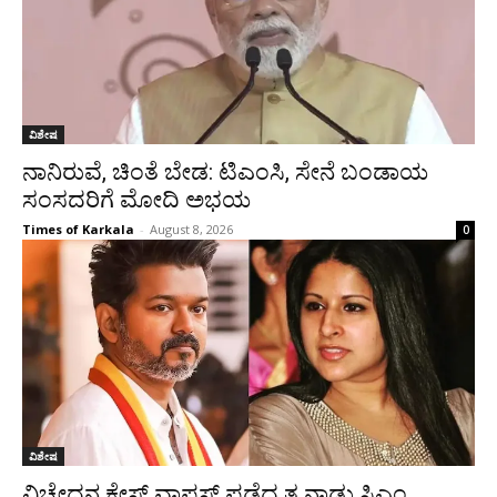
ವಿಶೇಷ
ನಾನಿರುವೆ, ಚಿಂತೆ ಬೇಡ: ಟಿಎಂಸಿ, ಸೇನೆ ಬಂಡಾಯ
ಸಂಸದರಿಗೆ ಮೋದಿ ಅಭಯ
Times of Karkala
-
August 8, 2026
0
ವಿಶೇಷ
ವಿಚ್ಛೇದನ ಕೇಸ್ ವಾಪಸ್ ಪಡೆದ ತ.ನಾಡು ಸಿಎಂ